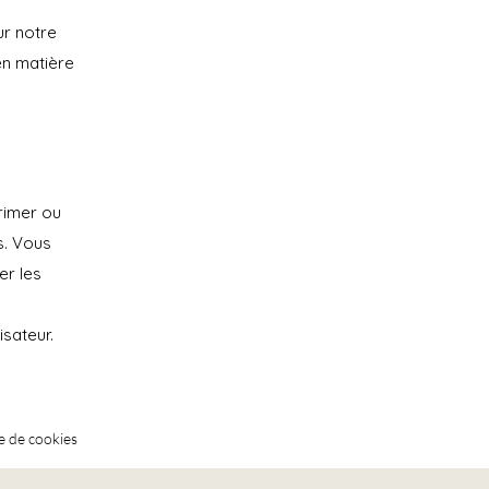
ur notre
 en matière
rimer ou
s. Vous
er les
sateur.
e de cookies