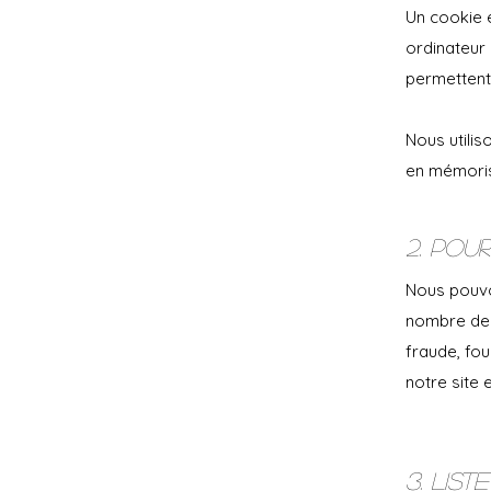
Un cookie e
ordinateur 
permettent 
Nous utili
en mémoris
2. Pou
Nous pouvon
nombre de 
fraude, fou
notre site e
3. List