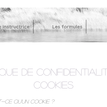
 instructrice
Les formules
ique de confidentiali
cookies
est-ce qu'un cookie ?