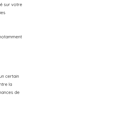
gé sur votre
ies
, notamment
un certain
tre la
rmances de